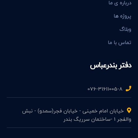
درباره ی ما
پروژه ها
وبلاگ
تماس با ما
دفتر بندرعباس
076-31611005-8
خیابان امام خمینی - خیابان فجر(سمدو) - نبش
والفجر 1 -ساختمان سرریگ بندر