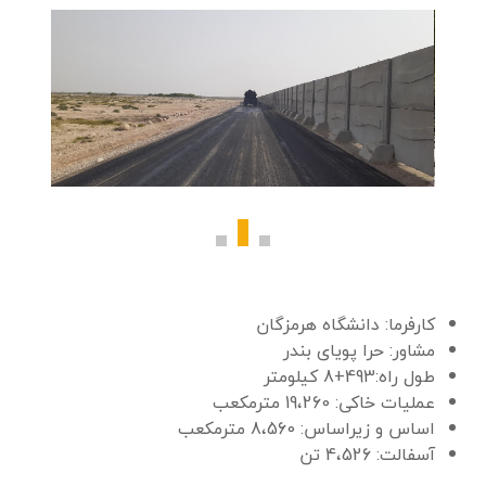
دیوار
پیرامونی
سایت
توسعه
منطقه
ویژه
اقتصادی
صنایع
معدنی
کارفرما: دانشگاه هرمزگان
مشاور: حرا پویای بندر
و
طول راه:493+8 کیلومتر
فلزی
عملیات خاکی: 19،260 مترمکعب
اساس و زیراساس: 8،560 مترمکعب
خلیج
آسفالت: 4،526 تن