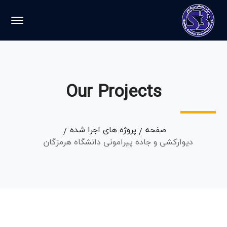
حدفاصل
000+142
تا
000+167
Our Projects
صفحه
پروژه های اجرا شده
دیوارکشی و جاده پیرامونی دانشگاه هرمزگان
احداث
جاده
و