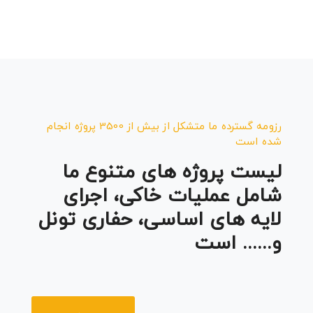
فارس
تکمیل
رزومه گسترده ما متشکل از بیش از 3500 پروژه انجام
بهسازی
شده است
لیست پروژه های متنوع ما
تقاطع
شامل عملیات خاکی، اجرای
دفاع
لایه های اساسی، حفاری تونل
مقدس
و...... است
–
شهید
نامجو