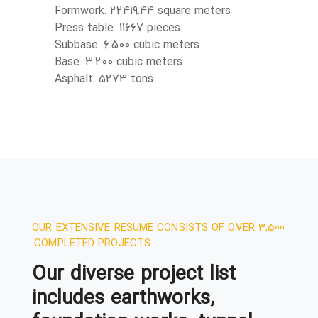
Formwork: 22419.44 square meters
Press table: 11667 pieces
کارفرما:
شهرداری بندرعباس
مشاور:
مسیر آزمای پارس
تعداد تقاطع غیرهمسطح:
حفاری شمع و اجرا:
آرماتوربندی:
بتن ریزی:
21059/24 مترمکعب
قالبندی:
22419/44 مترمربع
جدول پرسی:
11667 عدد
زیراساس:
6/500 مترمکعب
اساس:
آسفالت:
Subbase: 6.500 cubic meters
Base: 3.200 cubic meters
یج فارس
Asphalt: 5273 tons
اجرای تقاطع غیرهمسطح خلیج فارس
OUR EXTENSIVE RESUME CONSISTS OF OVER 3,500
آماده سازی اراضی 78 هکتاری مجتمع 4000واحدی ملوانان
COMPLETED PROJECTS.
Our diverse project list
ع معدنی و فلزی خلیج فارس
includes earthworks,