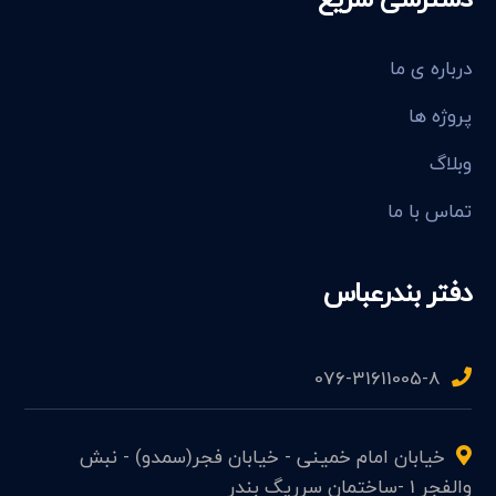
درباره ی ما
پروژه ها
وبلاگ
تماس با ما
دفتر بندرعباس
076-31611005-8
خیابان امام خمینی - خیابان فجر(سمدو) - نبش
والفجر 1 -ساختمان سرریگ بندر